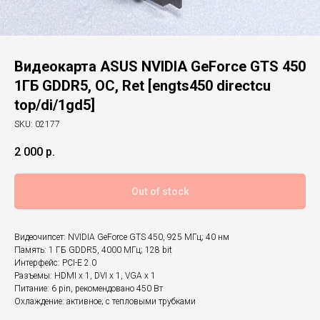
Видеокарта ASUS NVIDIA GeForce GTS 450
1ГБ GDDR5, OC, Ret [engts450 directcu
top/di/1gd5]
SKU:
02177
2 000
р.
Out of stock
Видеочипсет: NVIDIA GeForce GTS 450, 925 МГц; 40 нм
Память: 1 ГБ GDDR5, 4000 МГц; 128 bit
Интерфейс: PCI-E 2.0
Разъемы: HDMI х 1, DVI х 1, VGA х 1
Питание: 6 pin, рекомендовано 450 Вт
Охлаждение: активное; с тепловыми трубками