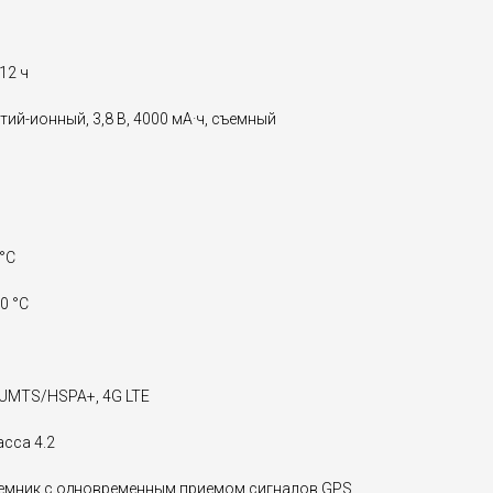
12 ч
ий-ионный, 3,8 В, 4000 мА·ч, съемный
°C
0 °С
UMTS/HSPA+, 4G LTE
асса 4.2
емник с одновременным приемом сигналов GPS,