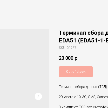
Терминал сбора д
EDA51 (EDA51-1-
SKU:
01767
20 000
р.
Out of stock
Терминал сбора данных (ТСД)
2D, Android 10, 3G, GMS, Camer
В комплекте ТСД, з/у, интерф