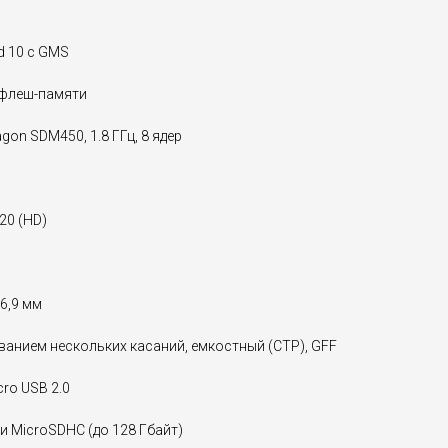
d 10 с GMS
 флеш-памяти
n SDM450, 1.8 ГГц, 8 ядер
720 (HD)
16,9 мм
ванием нескольких касаний, емкостный (CTP), GFF
ro USB 2.0
и MicroSDHC (до 128 Гбайт)