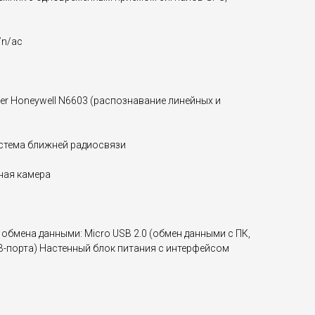
/n/ac
r Honeywell N6603 (распознавание линейных и
стема ближней радиосвязи
ная камера
обмена данными: Micro USB 2.0 (обмен данными с ПК,
B-порта) Настенный блок питания с интерфейсом