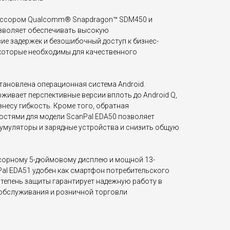
ессором Qualcomm® Snapdragon™ SDM450 и
озволяет обеспечивать высокую
ие задержек и безошибочный доступ к бизнес-
которые необходимы для качественного
ановлена операционная система Android.
живает перспективные версии вплоть до Android Q,
несу гибкость. Кроме того, обратная
стями для модели ScanPal EDA50 позволяет
умуляторы и зарядные устройства и снизить общую
сорному 5-дюймовому дисплею и мощной 13-
Pal EDA51 удобен как смартфон потребительского
степень защиты гарантирует надежную работу в
обслуживания и розничной торговли