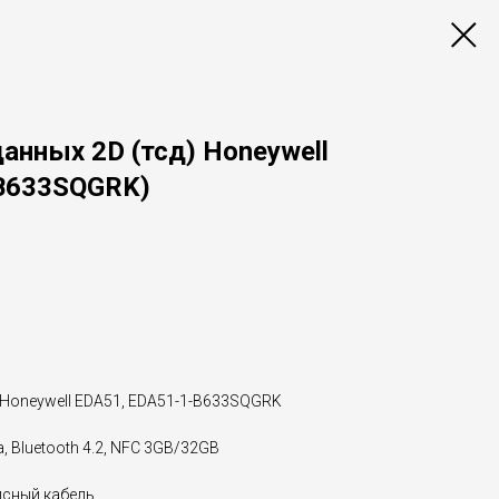
анных 2D (тсд) Honeywell
B633SQGRK)
 Honeywell EDA51, EDA51-1-B633SQGRK
a, Bluetooth 4.2, NFC 3GB/32GB
ейсный кабель