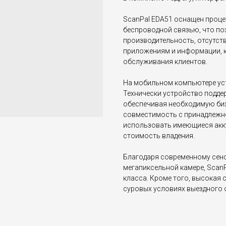
ScanPal EDA51 оснащен проц
беспроводной связью, что п
производительность, отсутств
приложениям и информации, 
обслуживания клиентов.
На мобильном компьютере уст
Технически устройство поддер
обеспечивая необходимую биз
совместимость с принадлежно
использовать имеющиеся акк
стоимость владения.
Благодаря современному сен
мегапиксельной камере, Scan
класса. Кроме того, высокая 
суровых условиях выездного 