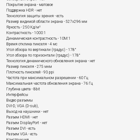
Покрытие экрана - матовое
Поддержка HDR - нет
Технология защиты зрения - есть
Размер видимой области экрана - 527x296 мм
Яркость - 250 Кд/м²
Контрастность - 1000:1
Динамическая контрастность - 10M:1
Время отклика пикселя - 4 мс
Угол обзора по вертикали (градус) - 178°
Угол обзора по горизонтали (градус) - 178°
Технология динамического обновления экрана - нет
Размер пикселя - 275 мкм
Плотность пикселей - 93 ppi
Частота при максимальном разрешении - 60 Гц
Максимальная частота обновления экрана - 76 Гц
Глубина цвета - 8bit
Интерфейсы
Видео разъемы
DVI-D, VGA (D-sub),
Выход на наушники - нет
Разъем HDMI - нет
Разъем DisplayPort - нет
Разъем DVI - есть
Разъем VGA - есть
Конструкция