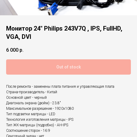
Монитор 24" Philips 243V7Q , IPS, FullHD,
VGA, DVI
6 000
р.
Out of stock
После ремонта - заменены плата питания и управляющая плата
Страна-производитель - Китай
Основной цвет - черный
Диагональ экрана (дюйм) - 23.8"
Максимальное разрешение - 1920x1080
Тип подсветки матрицы - LED
Технология изготовления матрицы - IPS
Тип ЖК-матрицы (подробно) - AH-IPS
Соотношение сторон - 16:9
Сенсорный экран - нет